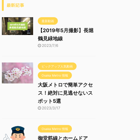
最新記事
最新動画
【2019年5月撮影】長堀
鶴見緑地線
2023/7/6
ピックアップ人気動画
Osaka Metro 情報
大阪メトロで簡単アクセ
ス！絶対に見逃せないス
ポット5選
2023/3/17
Osaka Metro 情報
御堂筋線とホームドア