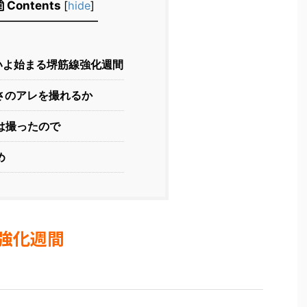
Contents
[
hide
]
いよ始まる堺筋線強化週間
さのアレを撮れるか
は撮ったので
め
強化週間