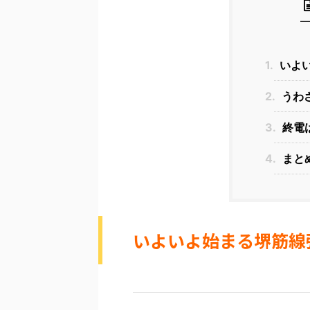
1.
いよ
2.
うわ
3.
終電
4.
まと
いよいよ始まる堺筋線