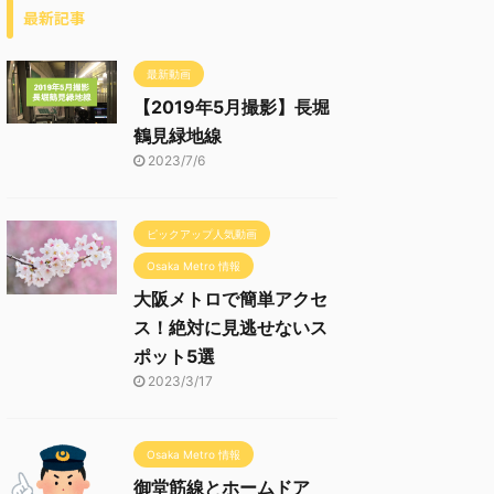
最新記事
最新動画
【2019年5月撮影】長堀
鶴見緑地線
2023/7/6
ピックアップ人気動画
Osaka Metro 情報
大阪メトロで簡単アクセ
ス！絶対に見逃せないス
ポット5選
2023/3/17
Osaka Metro 情報
御堂筋線とホームドア