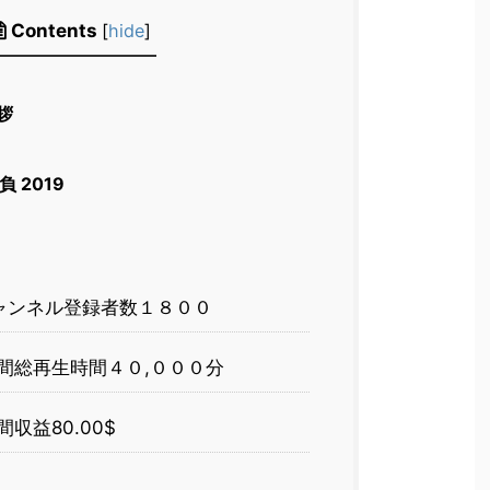
Contents
[
hide
]
拶
 2019
ャンネル登録者数１８００
間総再生時間４０,０００分
収益80.00$