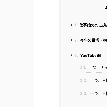
1.
仕事始めのご挨
2.
今年の目標・抱負
3.
YouTube編
3.1.
一つ、チ
3.2.
一つ、月
3.3.
一つ、月間