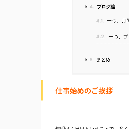
4.
ブログ編
4.1.
一つ、月間5
4.2.
一つ、ブ
5.
まとめ
仕事始めのご挨拶
年明け４日目ということで、多く