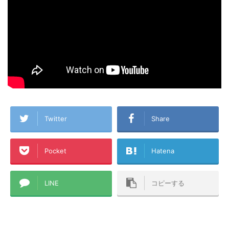
Twitter
Share
Pocket
Hatena
LINE
コピーする