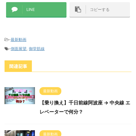
LINE
コピーする
-
最新動画
-
側面展望
,
御堂筋線
関連記事
最新動画
【乗り換え】千日前線阿波座 → 中央線 エ
レベーターで何分？
最新動画