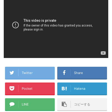
Twitter
Share
Pocket
Hatena
LINE
コピーする